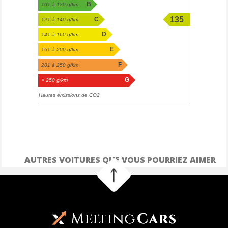
B
101 à 120 g/km
135
C
121 à 140 g/km
D
141 à 160 g/km
E
161 à 200 g/km
F
201 à 250 g/km
G
> 250 g/km
Hautes émissions de CO2
AUTRES VOITURES QUE VOUS POURRIEZ AIMER