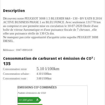
Description
Découvrez notre PEUGEOT 3008 1.5 BLUEHDI S&S - 130 - BV EAT8 II 2016
ACTIVE BUSINESS PHASE 1 en BLEU FONCE. Avec seulement 131770 km
au compteur et une première mise en circulation le 10-07-2020 Dotée d'une
boîte de vitesse Automatique et d'une puissance fiscale de 7 chevaux , elle
offre une puissance réelle de 130 Ch din.
Ne manquez pas cette opportunité d'acquérir cette superbe PEUGEOT 3008
DIESEL.
Référence : 1047-0001418
Consommation de carburant et émission de CO² :
135
5.10 l/100km
Consommation mixte
Consommation urbaine :
4.10 l/100km
Consommation route :
3.60 l/100km
EMISSIONS CO² COMBINÉES
Faibles émissions de CO2
A
<= 100 g/km