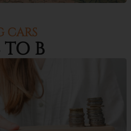
G CARS
 TO B