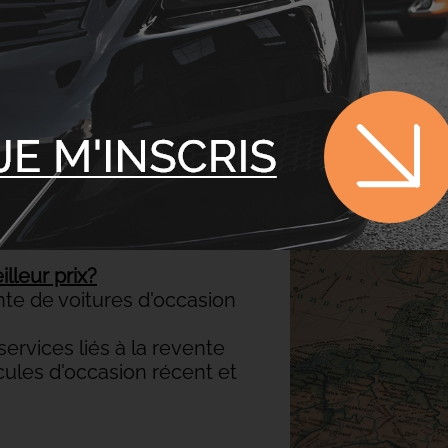
L'AUTO
OCCASION
gociants en véhicules
lleur prix?
ente de voitures d'occasion
rvices liés à la revente
cules d'occasion récent et