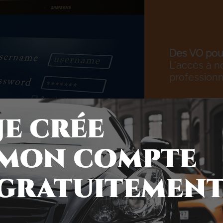
Des VO pour
L'accès à n
professionn
JE M